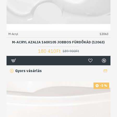
M-Acryl
12063
M-ACRYL AZALIA 160X105 JOBBOS FÜRDŐKÁD (12063)
180 410Ft
189 900Ft
Gyors vásárlás
-5 %