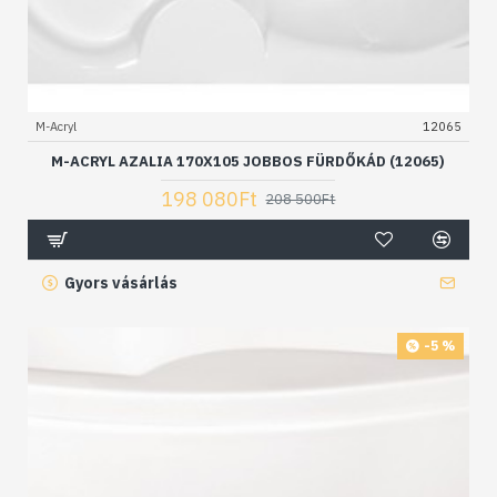
M-Acryl
12065
M-ACRYL AZALIA 170X105 JOBBOS FÜRDŐKÁD (12065)
198 080Ft
208 500Ft
Gyors vásárlás
-5 %