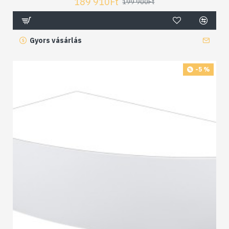
189 910Ft
199 900Ft
Gyors vásárlás
-5 %