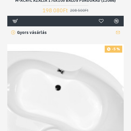
M-ACRYL AZALIA 170X105 BALOS FÜRDŐKÁD (12066)
198 080Ft
208 500Ft
Gyors vásárlás
-5 %