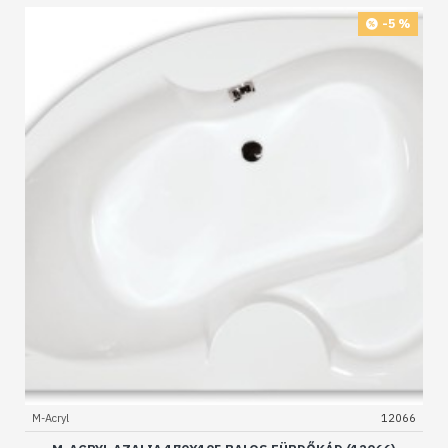
-5 %
M-Acryl
12066