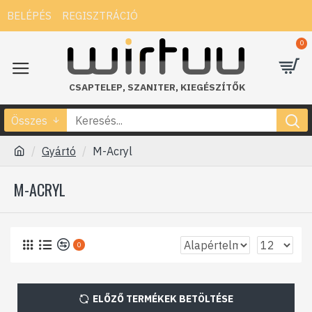
BELÉPÉS
REGISZTRÁCIÓ
0
CSAPTELEP
,
SZANITER
,
KIEGÉSZÍTŐK
Összes
Gyártó
M-Acryl
M-ACRYL
0
ELŐZŐ TERMÉKEK BETÖLTÉSE