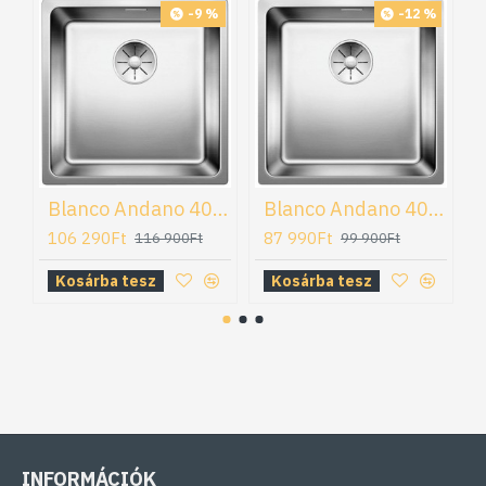
-9 %
-12 %
Blanco Andano 400-IF mosogatótálca (522957)
Blanco Andano 400-U mosogatótálca (522959)
106 290Ft
87 990Ft
116 900Ft
99 900Ft
Kosárba tesz
Kosárba tesz
INFORMÁCIÓK