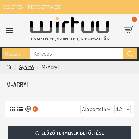
BELÉPÉS
REGISZTRÁCIÓ
0
CSAPTELEP
,
SZANITER
,
KIEGÉSZÍTŐK
Összes
Gyártó
M-Acryl
M-ACRYL
0
ELŐZŐ TERMÉKEK BETÖLTÉSE