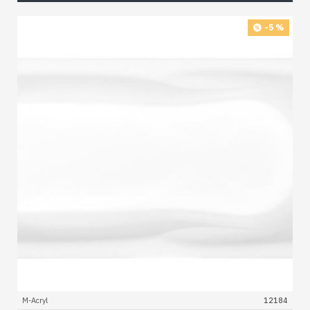
-5 %
M-Acryl
12184