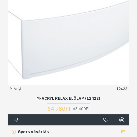
M-Acryl
12422
M-ACRYL RELAX ELŐLAP (12422)
64 980Ft
68 400Ft
Gyors vásárlás