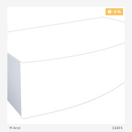
-5 %
M-Acryl
12435