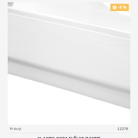
-5 %
M-Acryl
12278