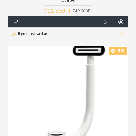
(12409)
711 550Ft
749 000Ft
Gyors vásárlás
-5 %