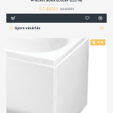
M-ACRYL NORA ELŐLAP (12278)
57 480Ft
60 500Ft
Gyors vásárlás
-5 %