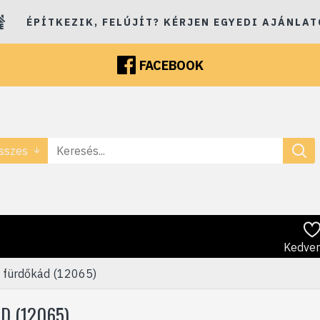
ÉPÍTKEZIK, FELÚJÍT? KÉRJEN EGYEDI AJÁNLAT
FACEBOOK
sszes
Kedve
 fürdőkád (12065)
D (12065)