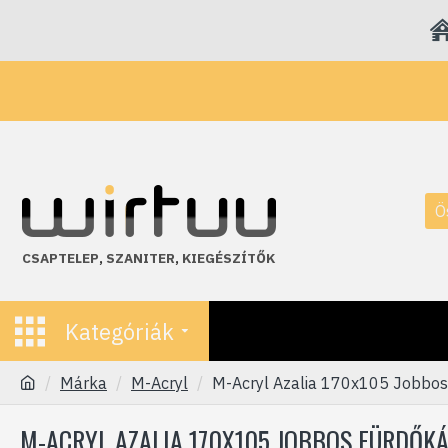
Ö
CSAPTELEP
,
SZANITER
,
KIEGÉSZÍTŐK
Kategóriák
Márka
M-Acryl
M-Acryl Azalia 170x105 Jobbos
M-ACRYL AZALIA 170X105 JOBBOS FÜRDŐKÁ