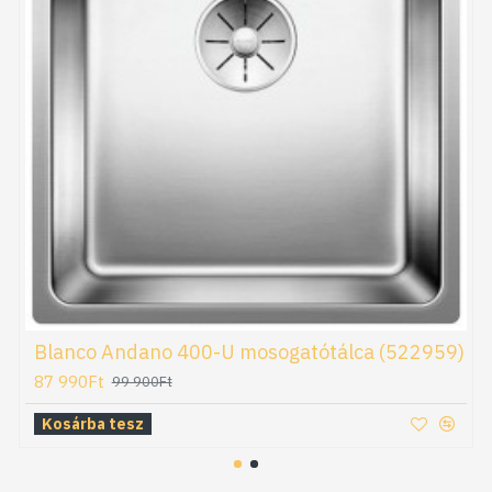
Blanco Andano 400-U mosogatótálca (522959)
87 990Ft
99 900Ft
Kosárba tesz