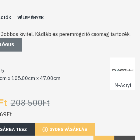
ÁCIÓK
VÉLEMÉNYEK
 Jobbos kivitel. Kádláb és peremrögzítő csomag tartozék.
ALÓGUS
65
cm x 105.00cm x 47.00cm
M-Acryl
Ft
208 500Ft
969Ft
SÁRBA TESZ
GYORS VÁSÁRLÁS