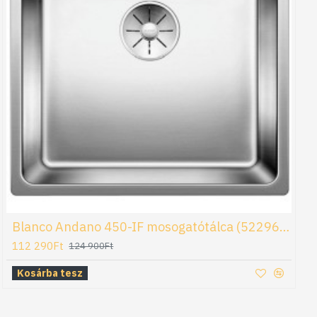
Blanco Andano 450-IF mosogatótálca (522961)
112 290Ft
124 900Ft
Kosárba tesz