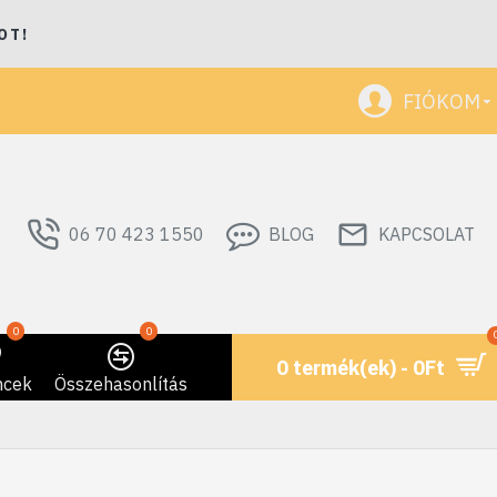
OT!
FIÓKOM
06 70 423 1550
BLOG
KAPCSOLAT
0
0
0 termék(ek) - 0Ft
ncek
Összehasonlítás