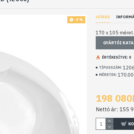
LEÍRÁS
INFORM
-5 %
170 x 105 méret.
GYÁRTÓI KAT
ÉRTÉKESÍTVE: 0
120
TÍPUSSZÁM:
170.00
MÉRETEK:
198 080
Nettó ár: 155 
KO