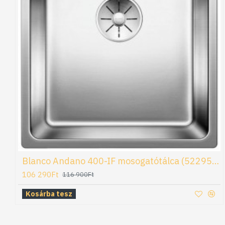
Blanco Andano 400-IF mosogatótálca (522957)
106 290Ft
116 900Ft
Kosárba tesz