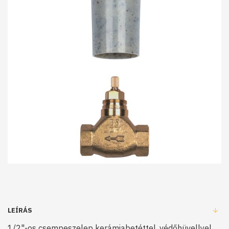
LEÍRÁS
1/2"-os csempeszelep kerámiabetéttel, védőhüvellyel,