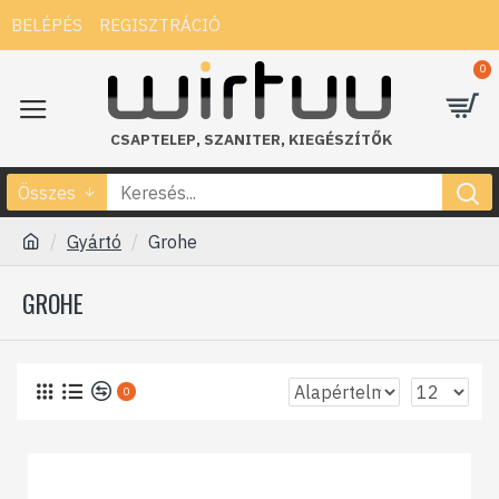
BELÉPÉS
REGISZTRÁCIÓ
0
CSAPTELEP
,
SZANITER
,
KIEGÉSZÍTŐK
Összes
Gyártó
Grohe
GROHE
0