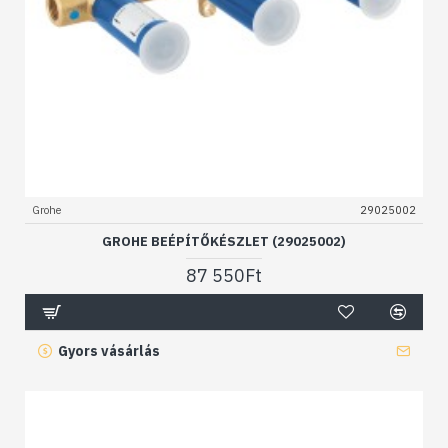
Grohe
29025002
GROHE BEÉPÍTŐKÉSZLET (29025002)
87 550Ft
Gyors vásárlás