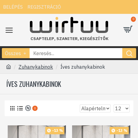
BELÉPÉS
REGISZTRÁCIÓ
0
CSAPTELEP
,
SZANITER
,
KIEGÉSZÍTŐK
Összes
Zuhanykabinok
Íves zuhanykabinok
ÍVES ZUHANYKABINOK
0
-13 %
-13 %