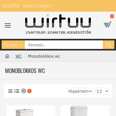
BELÉPÉS
REGISZTRÁCIÓ
0
CSAPTELEP
,
SZANITER
,
KIEGÉSZÍTŐK
Összes
WC
Monoblokkos wc
MONOBLOKKOS WC
0