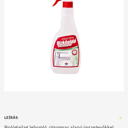
LEÍRÁS
Biológiailag lebomló, citromsav alapú összetevőkkel,