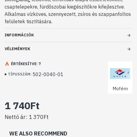
csaptelepekre, fürdőszobai kiegészítőkre kifejlesztve.
Alkalmas vízköves, szennyezett, zsíros és szappanfoltos
felületek tisztítására.
INFORMÁCIÓK
VÉLEMÉNYEK
ÉRTÉKESÍTVE: 7
502-0040-01
TÍPUSSZÁM:
Mofém
1 740Ft
Nettó ár: 1 370Ft
WE ALSO RECOMMEND