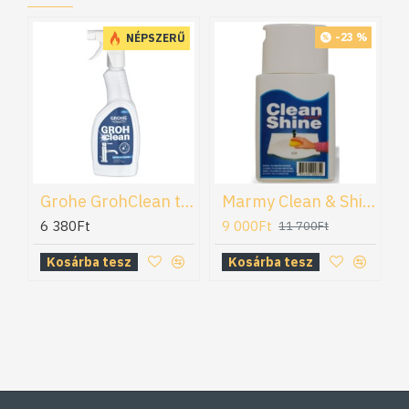
-23 %
NÉPSZERŰ
Grohe GrohClean tisztítószer (48166000)
Marmy Clean & Shine tisztítószer (3 039 00 00 00 01)
6 380Ft
9 000Ft
11 700Ft
Kosárba tesz
Kosárba tesz