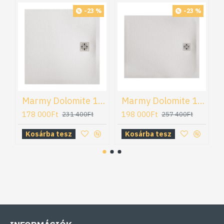
-23 %
-23 %
Marmy Dolomite 100x100 öntöttmárvány zuhanytálca (80 7851 10 10 50)
Marmy Dolomite 100x120 öntöttmárvány zuhanytálca (80 7852 10 12 50)
178 000Ft
198 000Ft
231 400Ft
257 400Ft
Kosárba tesz
Kosárba tesz