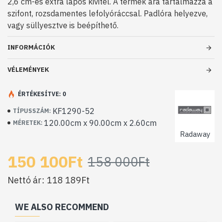
2,6 cm-es extra lapos kivitel. A termék ára tartalmazza a
szifont, rozsdamentes lefolyóráccsal. Padlóra helyezve,
vagy süllyesztve is beépíthető.
INFORMÁCIÓK
VÉLEMÉNYEK
ÉRTÉKESÍTVE: 0
KF1290-52
TÍPUSSZÁM:
120.00cm x 90.00cm x 2.60cm
MÉRETEK:
Radaway
150 100Ft
158 000Ft
Nettó ár: 118 189Ft
WE ALSO RECOMMEND