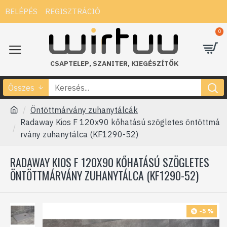
BELÉPÉS
REGISZTRÁCIÓ
0
CSAPTELEP
,
SZANITER
,
KIEGÉSZÍTŐK
Összes
Öntöttmárvány zuhanytálcák
Radaway Kios F 120x90 kőhatású szögletes öntöttmá
rvány zuhanytálca (KF1290-52)
RADAWAY KIOS F 120X90 KŐHATÁSÚ SZÖGLETES
ÖNTÖTTMÁRVÁNY ZUHANYTÁLCA (KF1290-52)
-5 %