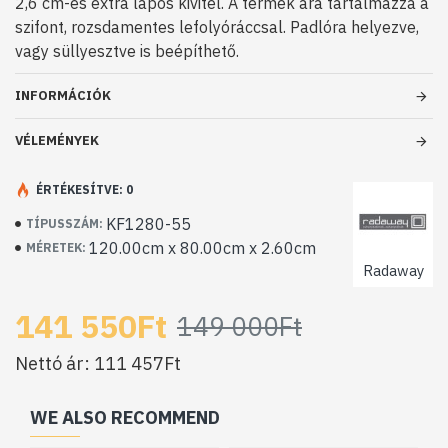
2,6 cm-es extra lapos kivitel. A termék ára tartalmazza a
szifont, rozsdamentes lefolyóráccsal. Padlóra helyezve,
vagy süllyesztve is beépíthető.
INFORMÁCIÓK
VÉLEMÉNYEK
ÉRTÉKESÍTVE: 0
KF1280-55
TÍPUSSZÁM:
120.00cm x 80.00cm x 2.60cm
MÉRETEK:
Radaway
141 550Ft
149 000Ft
Nettó ár: 111 457Ft
WE ALSO RECOMMEND