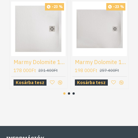
-23 %
-23 %
Marmy Dolomite 100x100 öntöttmárvány zuhanytálca (80 7851 10 10 50)
Marmy Dolomite 100x120 öntöttmárvány zuhanytálca (80 7852 10 12 50)
178 000Ft
198 000Ft
231 400Ft
257 400Ft
Kosárba tesz
Kosárba tesz