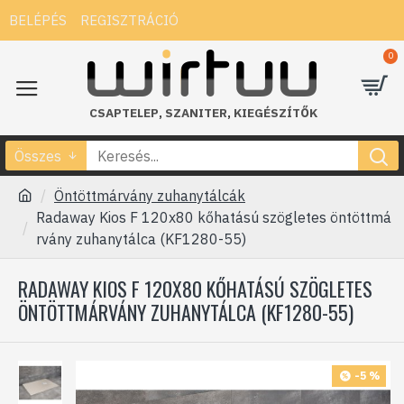
BELÉPÉS
REGISZTRÁCIÓ
0
CSAPTELEP
,
SZANITER
,
KIEGÉSZÍTŐK
Összes
Öntöttmárvány zuhanytálcák
Radaway Kios F 120x80 kőhatású szögletes öntöttmá
rvány zuhanytálca (KF1280-55)
RADAWAY KIOS F 120X80 KŐHATÁSÚ SZÖGLETES
ÖNTÖTTMÁRVÁNY ZUHANYTÁLCA (KF1280-55)
-5 %