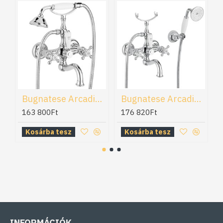
Bugnatese Arcadia kádtöltő-és zuhany csaptelep (8300)
Bugnatese Arcadia kádtöltő-és zuhany csaptelep (8302)
163 800Ft
176 820Ft
Kosárba tesz
Kosárba tesz
INFORMÁCIÓK