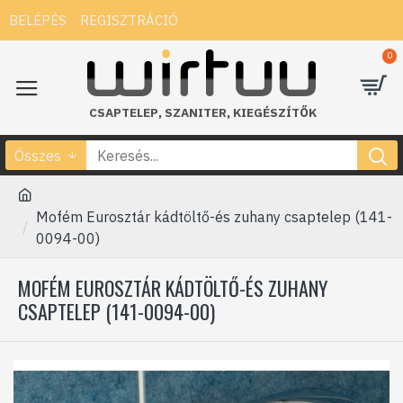
BELÉPÉS
REGISZTRÁCIÓ
0
CSAPTELEP
,
SZANITER
,
KIEGÉSZÍTŐK
Összes
Mofém Eurosztár kádtöltő-és zuhany csaptelep (141-
0094-00)
MOFÉM EUROSZTÁR KÁDTÖLTŐ-ÉS ZUHANY
CSAPTELEP (141-0094-00)