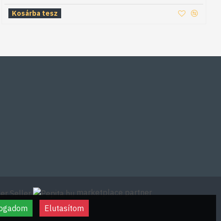
Kosárba tesz
marketplace partner
fogadom
Elutasítom