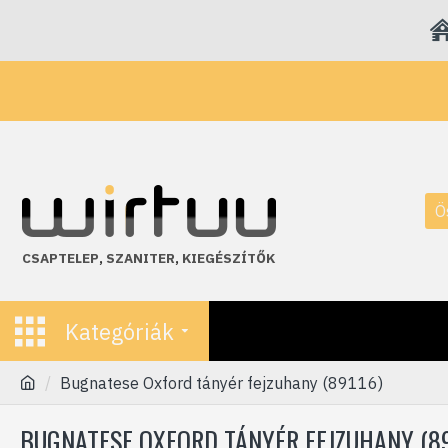
Ö
CSAPTELEP
,
SZANITER
,
KIEGÉSZÍTŐK
Kategóriák
Bugnatese Oxford tányér fejzuhany (89116)
BUGNATESE OXFORD TÁNYÉR FEJZUHANY (89