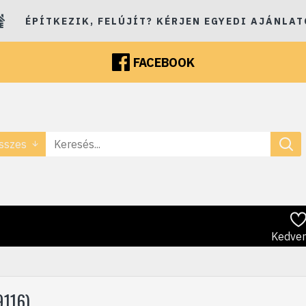
ÉPÍTKEZIK, FELÚJÍT? KÉRJEN EGYEDI AJÁNLAT
FACEBOOK
sszes
Kedve
116)