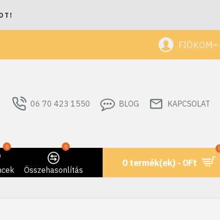
OT!
FIÓKOM
06 70 423 1550
BLOG
KAPCSOLAT
0
0
0 termék(ek) - 0Ft
ncek
Összehasonlítás