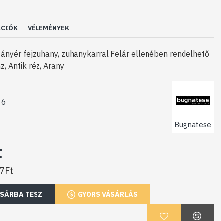
ÁCIÓK
VÉLEMÉNYEK
ányér fejzuhany, zuhanykarral Felár ellenében rendelhető
z, Antik réz, Arany
16
Bugnatese
t
17Ft
SÁRBA TESZ
GYORS VÁSÁRLÁS