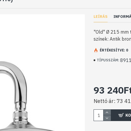
LEÍRÁS
INFORM
"Old" Ø 215 mm t
színek: Antik bron
ÉRTÉKESÍTVE: 0
891
TÍPUSSZÁM:
93 240F
Nettó ár: 73 4
KO