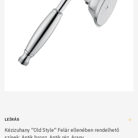
LEÍRÁS
Kézizuhany ''Old Style'' Felár ellenében rendelhető
színek: Antik bronz, Antik réz, Arany