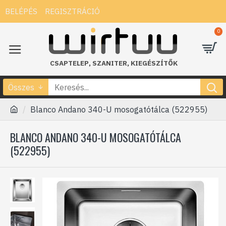
BELÉPÉS
REGISZTRÁCIÓ
0
CSAPTELEP
,
SZANITER
,
KIEGÉSZÍTŐK
Összes
Blanco Andano 340-U mosogatótálca (522955)
BLANCO ANDANO 340-U MOSOGATÓTÁLCA
(522955)