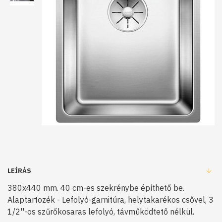
LEÍRÁS
380x440 mm. 40 cm-es szekrénybe építhető be.
Alaptartozék - Lefolyó-garnitúra, helytakarékos csővel, 3
1/2''-os szűrőkosaras lefolyó, távműködtető nélkül.