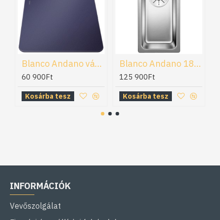
Blanco Andano vágódeszka (232846)
Blanco Andano 180-IF mosogatótálca (522951)
60 900Ft
125 900Ft
Kosárba tesz
Kosárba tesz
INFORMÁCIÓK
Vevőszolgálat