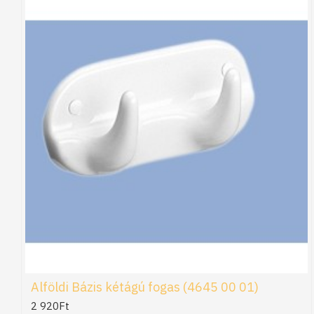
Alföldi Bázis kétágú fogas (4645 00 01)
2 920Ft