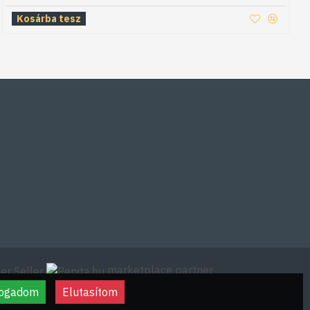
Kosárba tesz
marketplace partner
fogadom
Elutasítom