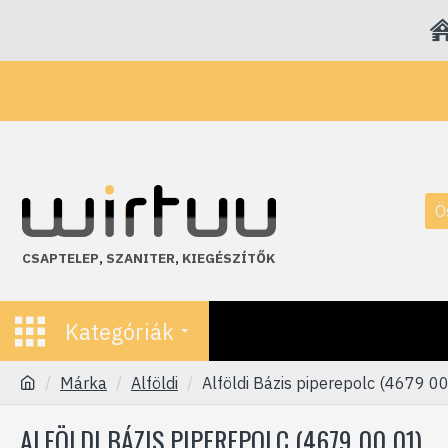
Ö
CSAPTELEP
,
SZANITER
,
KIEGÉSZÍTŐK
Kategóriák
Márka
Alföldi
Alföldi Bázis piperepolc (4679 0
ALFÖLDI BÁZIS PIPEREPOLC (4679 00 01)