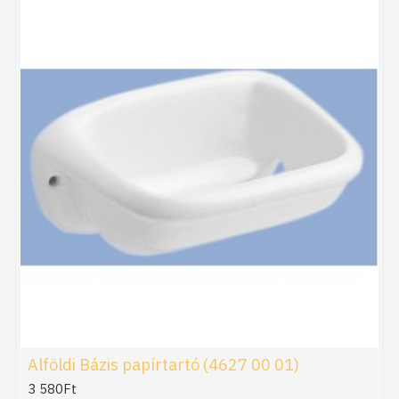
Alföldi Bázis papírtartó (4627 00 01)
3 580Ft