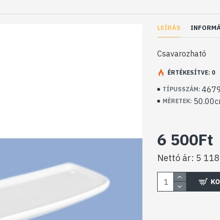
LEÍRÁS
INFORM
Csavarozható
ÉRTÉKESÍTVE: 0
4679
TÍPUSSZÁM:
50.00c
MÉRETEK:
6 500Ft
Nettó ár: 5 118
KO