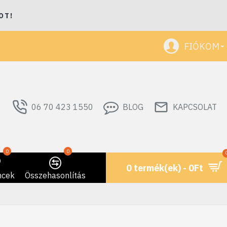
OT!
FIÓKOM
06 70 423 1550
BLOG
KAPCSOLAT
0
0
0 termék(ek) - 0Ft
ncek
Összehasonlítás