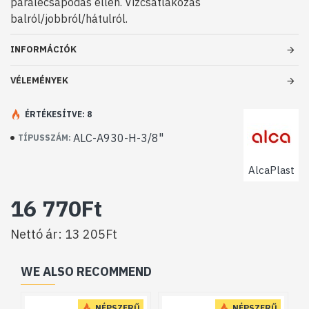
páralecsapódás ellen. Vízcsatlakozás
balról/jobbról/hátulról.
INFORMÁCIÓK
VÉLEMÉNYEK
ÉRTÉKESÍTVE: 8
ALC-A930-H-3/8"
TÍPUSSZÁM:
AlcaPlast
16 770Ft
Nettó ár: 13 205Ft
WE ALSO RECOMMEND
NÉPSZERŰ
NÉPSZERŰ