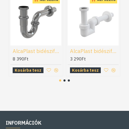
AlcaPlast bidészifon (ALC-A45E)
AlcaPlast bidészifon (ALC-A45F-32)
8 390Ft
3 290Ft
Kosárba tesz
Kosárba tesz
INFORMÁCIÓK